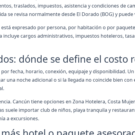
ntos, traslados, impuestos, asistencia y condiciones de cam
ida se revisa normalmente desde El Dorado (BOG) y puede va
 está expresado por persona, por habitación o por paquete; 
o ya incluye cargos administrativos, impuestos hoteleros, tas
ados: dónde se define el costo r
por fecha, horario, conexión, equipaje y disponibilidad. U
agar una noche adicional o si la llegada no coincide bien co
l.
iencia. Cancún tiene opciones en Zona Hotelera, Costa Mujer
as suele importar club de niños, playa tranquila y restaura
nía a excursiones.
o más hotel o paquete asesora