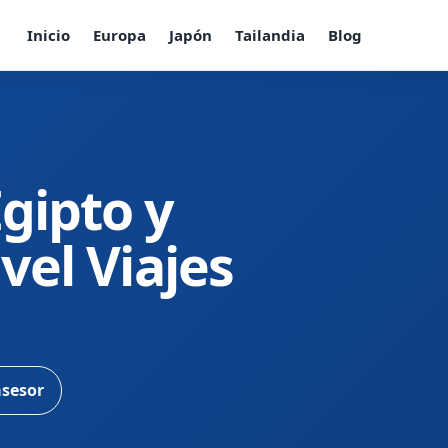
Inicio
Europa
Japón
Tailandia
Blog
gipto y
vel Viajes
asesor