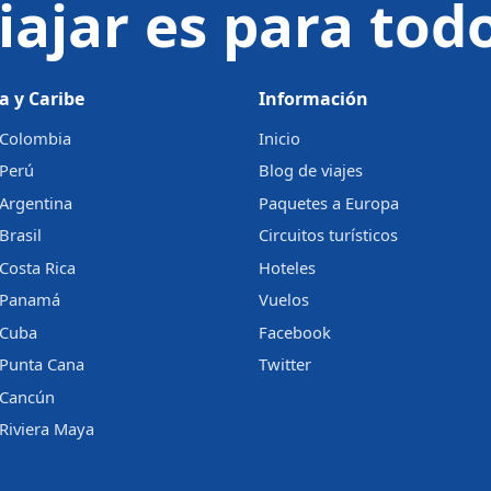
iajar es para tod
a y Caribe
Información
a Colombia
Inicio
 Perú
Blog de viajes
 Argentina
Paquetes a Europa
Brasil
Circuitos turísticos
 Costa Rica
Hoteles
a Panamá
Vuelos
 Cuba
Facebook
 Punta Cana
Twitter
a Cancún
 Riviera Maya