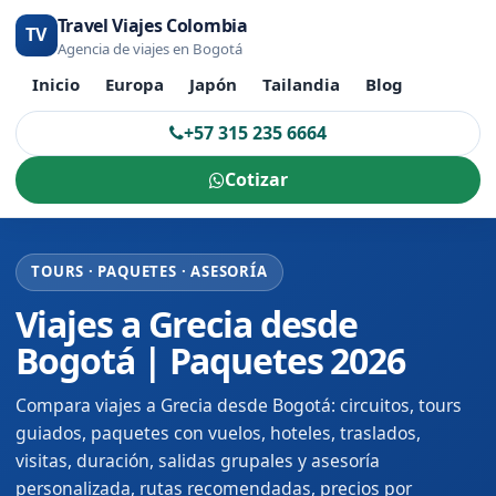
Travel Viajes Colombia
TV
Agencia de viajes en Bogotá
Inicio
Europa
Japón
Tailandia
Blog
+57 315 235 6664
Cotizar
TOURS · PAQUETES · ASESORÍA
Viajes a Grecia desde
Bogotá | Paquetes 2026
Compara viajes a Grecia desde Bogotá: circuitos, tours
guiados, paquetes con vuelos, hoteles, traslados,
visitas, duración, salidas grupales y asesoría
personalizada, rutas recomendadas, precios por