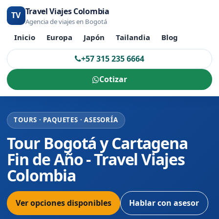
Travel Viajes Colombia
TV
Agencia de viajes en Bogotá
Inicio
Europa
Japón
Tailandia
Blog
+57 315 235 6664
Cotizar
TOURS · PAQUETES · ASESORÍA
Tour Bogotá y Cartagena
Fin de Año - Travel Viajes
Colombia
Ver opciones disponibles
Hablar con asesor