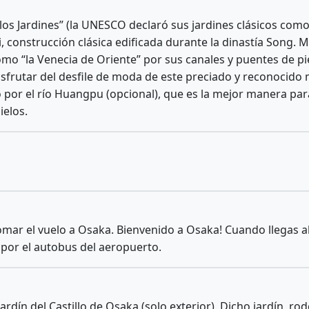
s Jardines” (la UNESCO declaró sus jardines clásicos como
, construcción clásica edificada durante la dinastía Song.
omo “la Venecia de Oriente” por sus canales y puentes de p
isfrutar del desfile de moda de este preciado y reconocido
or el río Huangpu (opcional), que es la mejor manera para 
ielos.
ar el vuelo a Osaka. Bienvenido a Osaka! Cuando llegas al 
 por el autobus del aeropuerto.
ardín del Castillo de Osaka (solo exterior). Dicho jardín, r