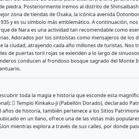
la de piedra. Posteriormente iremos al distrito de Shinsaibas
jor zona de tiendas de Osaka, la icónica avenida Dotonbori
1935 y es su símbolo más emblemático. A continuación, nos 
 Parque de Nara es una actividad tan recomendable como esenc
sonas. Adorados por los sintoístas como mensajeros de los di
de la ciudad, atrayendo cada año millones de turistas. Nos
miles de puertas torii rojas se exienden a lo largo de sinuos
s senderos conducen al frondoso bosque sagrado del Monte I
santuario.
escubrir toda la magia e historia que esconde esta magnífic
cional):  Templo Kinkaku-ji (Pabellón Dorado), declarado P
años de historia, también pertenece a los Sitios Patrimon
, ubicado en un llano, ofrece una de las vistas más populare
e Gion mientras explora a través de sus calles, por donde pa