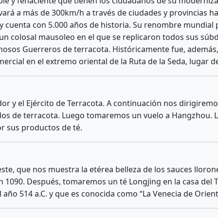
ble y fehaciente que tienen los ciudadanos de su modernizac
vará a más de 300km/h a través de ciudades y provincias has
a y cuenta con 5.000 años de historia. Su renombre mundia
 un colosal mausoleo en el que se replicaron todos sus súb
amosos Guerreros de terracota. Históricamente fue, además,
ercial en el extremo oriental de la Ruta de la Seda, lugar d
 y el Ejército de Terracota. A continuación nos dirigiremos 
ados de terracota. Luego tomaremos un vuelo a Hangzhou. L
or sus productos de té.
este, que nos muestra la etérea belleza de los sauces llor
en 1090. Después, tomaremos un té Longjing en la casa del T
 año 514 a.C. y que es conocida como “La Venecia de Orient