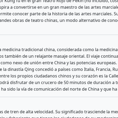
 of Kung fu en el gran Teatro Rojo de Pekín (no incluido, co
spira a convertirse en un gran maestro de las artes marciale
rmite conocer parte de la historia de las artes marciales.
randes obras de teatro chinas, un modo alternativo de cono
edicina tradicional china, considerada como la medicina a
s también de un relajante masaje oriental. El viaje continua
 como nexo de unión entre China y las potencias europeas. 
e la dinastía Qing concedió a países como Italia, Francia, R
ntre los propios ciudadanos chinos y su corazón es la Call
 podrá disfrutar de un crucero de 50 minutos de duración a t
e ha sido la vía de comunicación del norte de China y que h
s de tren de alta velocidad. Su significado trasciende la me