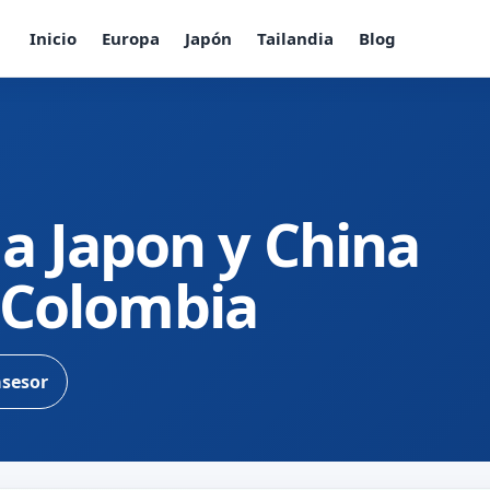
Inicio
Europa
Japón
Tailandia
Blog
a Japon y China
s Colombia
asesor