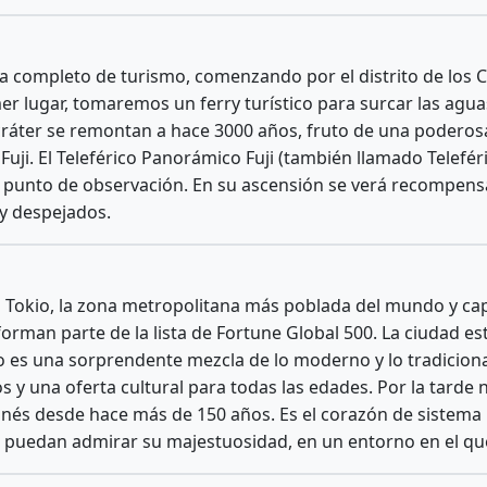
 completo de turismo, comenzando por el distrito de los C
er lugar, tomaremos un ferry turístico para surcar las agua
cráter se remontan a hace 3000 años, fruto de una poderosa 
ji. El Teleférico Panorámico Fuji (también llamado Teleféric
punto de observación. En su ascensión se verá recompensad
 y despejados.
sa Tokio, la zona metropolitana más poblada del mundo y cap
man parte de la lista de Fortune Global 500. La ciudad está
es una sorprendente mezcla de lo moderno y lo tradicional
 y una oferta cultural para todas las edades. Por la tarde n
onés desde hace más de 150 años. Es el corazón de sistema i
es puedan admirar su majestuosidad, en un entorno en el que