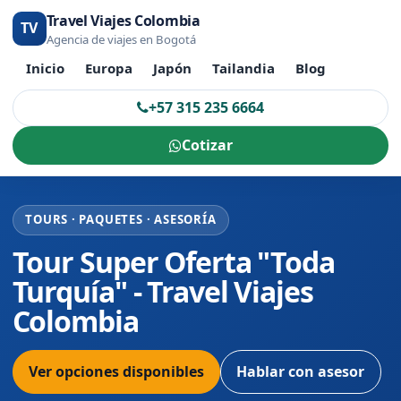
Travel Viajes Colombia
TV
Agencia de viajes en Bogotá
Inicio
Europa
Japón
Tailandia
Blog
+57 315 235 6664
Cotizar
TOURS · PAQUETES · ASESORÍA
Tour Super Oferta "Toda
Turquía" - Travel Viajes
Colombia
Ver opciones disponibles
Hablar con asesor