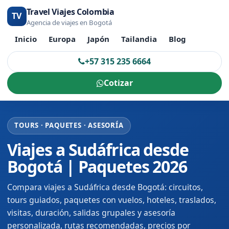
Travel Viajes Colombia
TV
Agencia de viajes en Bogotá
Inicio
Europa
Japón
Tailandia
Blog
+57 315 235 6664
Cotizar
TOURS · PAQUETES · ASESORÍA
Viajes a Sudáfrica desde
Bogotá | Paquetes 2026
Compara viajes a Sudáfrica desde Bogotá: circuitos,
tours guiados, paquetes con vuelos, hoteles, traslados,
visitas, duración, salidas grupales y asesoría
personalizada, rutas recomendadas, precios por