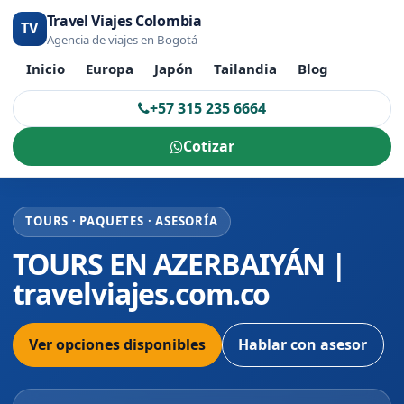
Travel Viajes Colombia
TV
Agencia de viajes en Bogotá
Inicio
Europa
Japón
Tailandia
Blog
+57 315 235 6664
Cotizar
TOURS · PAQUETES · ASESORÍA
TOURS EN AZERBAIYÁN |
travelviajes.com.co
Ver opciones disponibles
Hablar con asesor