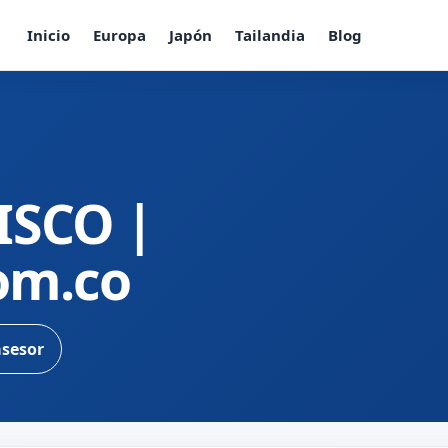
Inicio
Europa
Japón
Tailandia
Blog
ISCO |
com.co
asesor