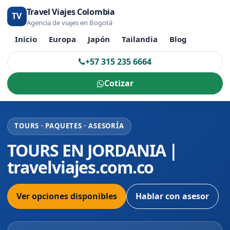
Travel Viajes Colombia
TV
Agencia de viajes en Bogotá
Inicio
Europa
Japón
Tailandia
Blog
+57 315 235 6664
Cotizar
TOURS · PAQUETES · ASESORÍA
TOURS EN JORDANIA |
travelviajes.com.co
Ver opciones disponibles
Hablar con asesor