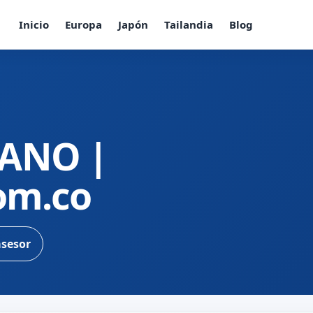
Inicio
Europa
Japón
Tailandia
Blog
BANO |
com.co
asesor