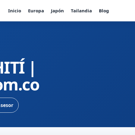
Inicio
Europa
Japón
Tailandia
Blog
ITÍ |
com.co
asesor