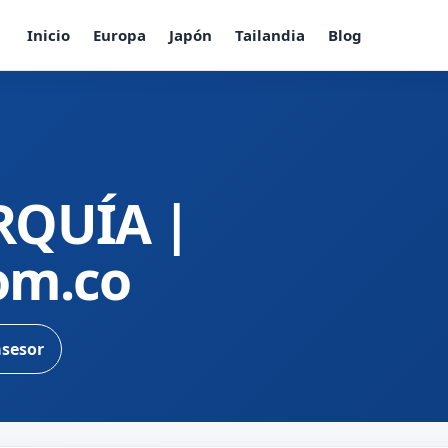
Inicio
Europa
Japón
Tailandia
Blog
RQUÍA |
com.co
asesor