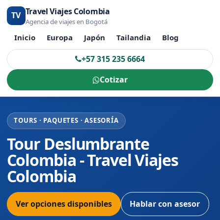
Travel Viajes Colombia
TV
Agencia de viajes en Bogotá
Inicio
Europa
Japón
Tailandia
Blog
+57 315 235 6664
Cotizar
TOURS · PAQUETES · ASESORÍA
Tour Deslumbrante
Colombia - Travel Viajes
Colombia
Ver opciones disponibles
Hablar con asesor