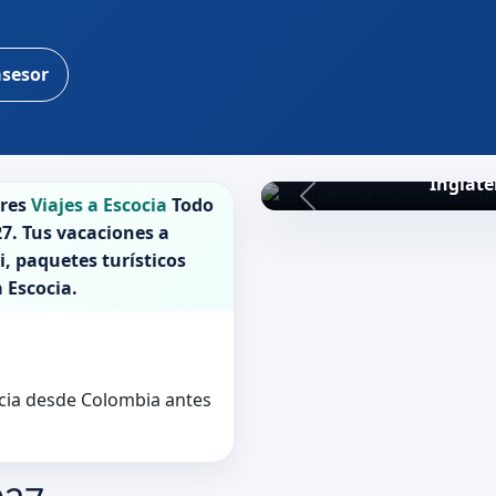
asesor
Inglate
ores
Viajes a Escocia
Todo
27
. Tus vacaciones a
i, paquetes turísticos
a
Escocia
.
ocia desde Colombia antes