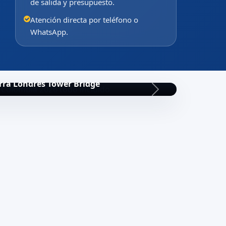
de salida y presupuesto.
Atención directa por teléfono o
WhatsApp.
rra Londres Tower Bridge