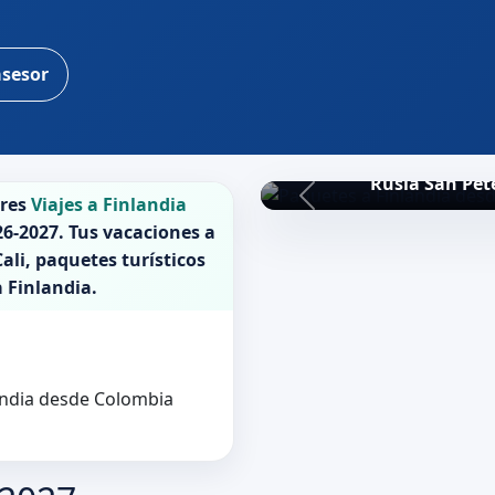
asesor
Rusia San Pet
ores
Viajes a Finlandia
26-2027
. Tus vacaciones a
ali, paquetes turísticos
a
Finlandia
.
landia desde Colombia