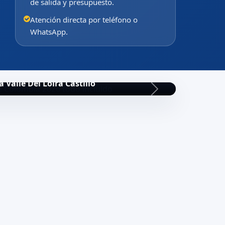
de salida y presupuesto.
Atención directa por teléfono o
WhatsApp.
a Valle Del Loira Castillo