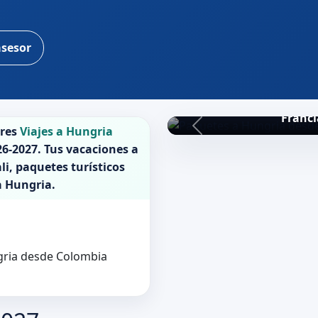
asesor
Franci
ores
Viajes a Hungria
26-2027
. Tus vacaciones a
li, paquetes turísticos
a
Hungria
.
ngria desde Colombia