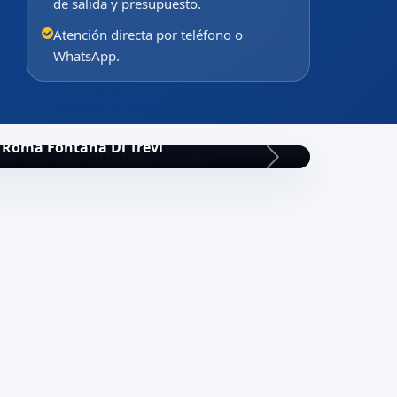
de salida y presupuesto.
Atención directa por teléfono o
WhatsApp.
a Roma Fontana Di Trevi