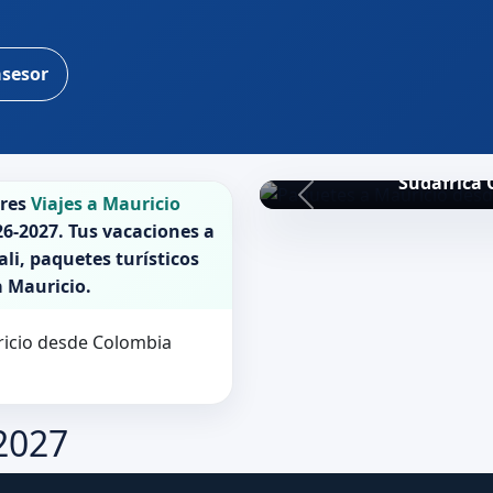
asesor
Sudafrica 
ores
Viajes a Mauricio
26-2027
. Tus vacaciones a
li, paquetes turísticos
a
Mauricio
.
uricio desde Colombia
-2027