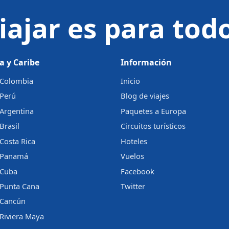
iajar es para tod
a y Caribe
Información
a Colombia
Inicio
 Perú
Blog de viajes
 Argentina
Paquetes a Europa
Brasil
Circuitos turísticos
 Costa Rica
Hoteles
a Panamá
Vuelos
 Cuba
Facebook
 Punta Cana
Twitter
a Cancún
 Riviera Maya