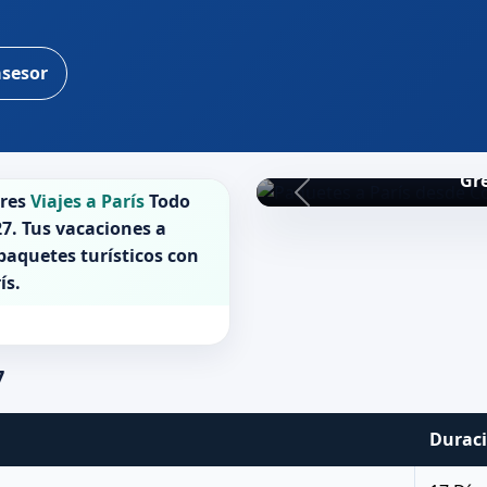
asesor
Gre
ores
Viajes a París
Todo
27
. Tus vacaciones a
 paquetes turísticos con
ís
.
7
Durac