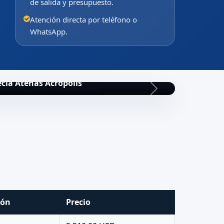
de salida y presupuesto.
Atención directa por teléfono o
WhatsApp.
cia Atenas Acropolis
ión
Precio