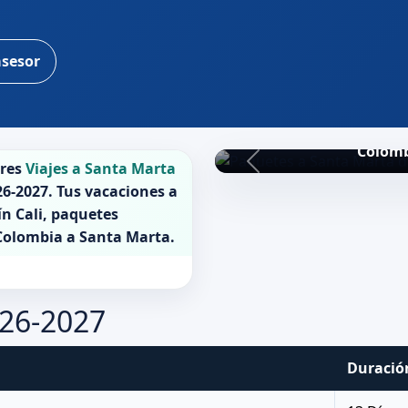
asesor
Colomb
ores
Viajes a Santa Marta
26-2027
. Tus vacaciones a
ín Cali, paquetes
Colombia
a
Santa Marta
.
026-2027
Duració