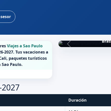
asesor
Bras
ores
Viajes a Sao Paulo
26-2027
. Tus vacaciones a
ali, paquetes turísticos
a
Sao Paulo
.
6-2027
Duración