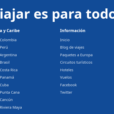
iajar es para tod
a y Caribe
Información
a Colombia
Inicio
 Perú
Blog de viajes
 Argentina
Paquetes a Europa
Brasil
Circuitos turísticos
 Costa Rica
Hoteles
a Panamá
Vuelos
 Cuba
Facebook
 Punta Cana
Twitter
a Cancún
 Riviera Maya