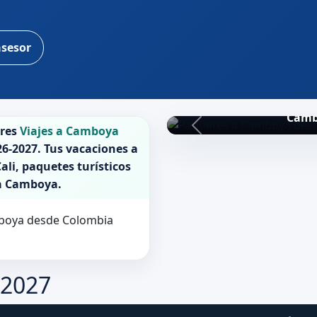
asesor
Camb
ores
Viajes a Camboya
26-2027
. Tus vacaciones a
ali, paquetes turísticos
a
Camboya
.
amboya desde Colombia
-2027