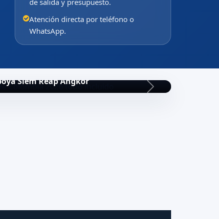
de salida y presupuesto.
Atención directa por teléfono o
WhatsApp.
oya Siem Reap Angkor