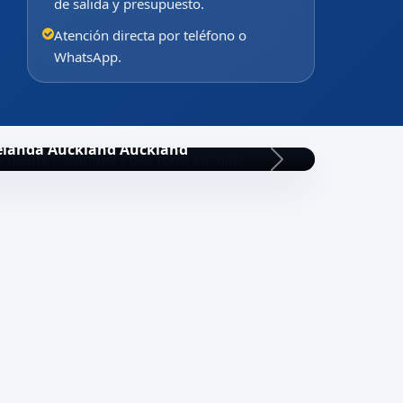
de salida y presupuesto.
Atención directa por teléfono o
WhatsApp.
elanda Auckland Auckland