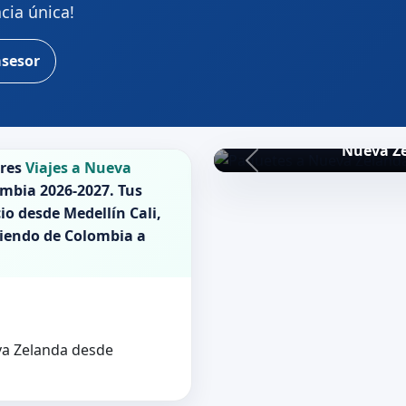
cia única!
asesor
Nueva Z
ores
Viajes a Nueva
mbia 2026-2027
. Tus
io desde Medellín Cali,
liendo de
Colombia
a
eva Zelanda desde