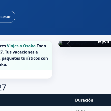
asesor
Japon 
ores
Viajes a Osaka
Todo
27
. Tus vacaciones a
, paquetes turísticos con
aka
.
27
Duración