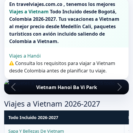
En
travelviajes.com.co
, tenemos los mejores
Viajes a Vietnam
Todo Incluido desde
Bogotá
,
Colombia 2026-2027
. Tus vacaciones a
Vietnam
al mejor precio desde Medellín Cali, paquetes
turísticos con avión incluido saliendo de
Colombia
a
Vietnam
.
Viajes a Hanói
Consulta los requisitos para viajar a Vietnam
desde Colombia antes de planificar tu viaje.
Vietnam Hanoi Ba Vi Park
Viajes a Vietnam 2026-2027
Todo Incluido 2026-2027
Du
Sapa Y Bellezas De Vietnam
12