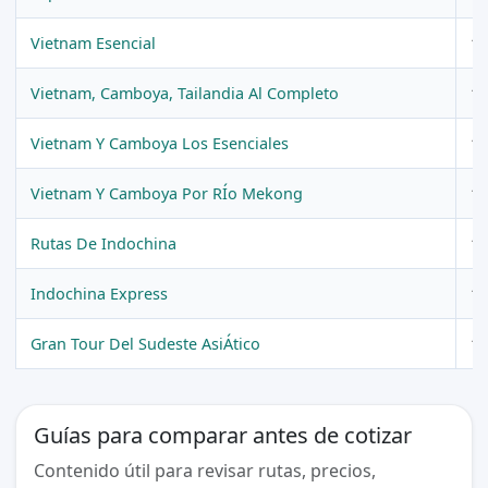
Vietnam Esencial
10
Vietnam, Camboya, Tailandia Al Completo
18
Vietnam Y Camboya Los Esenciales
12
Vietnam Y Camboya Por RÍo Mekong
11
Rutas De Indochina
15
Indochina Express
10
Gran Tour Del Sudeste AsiÁtico
17
Guías para comparar antes de cotizar
Contenido útil para revisar rutas, precios,