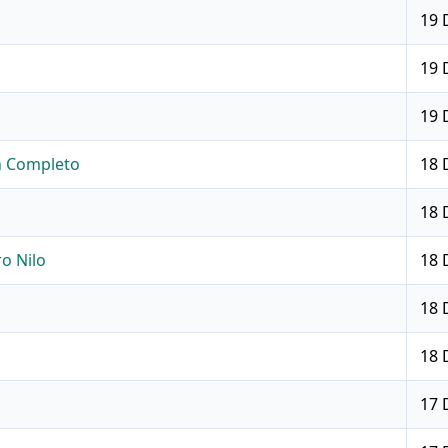
19 
19 
19 
n Completo
18 
18 
o Nilo
18 
18 
18 
17 