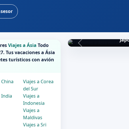
asesor
Jap
ores
Viajes a Ásia
Todo
27
. Tus vacaciones a
Ásia
tes turísticos con avión
a China
Viajes a Corea
del Sur
 India
Viajes a
Indonesia
Viajes a
a
Maldivas
Viajes a Sri