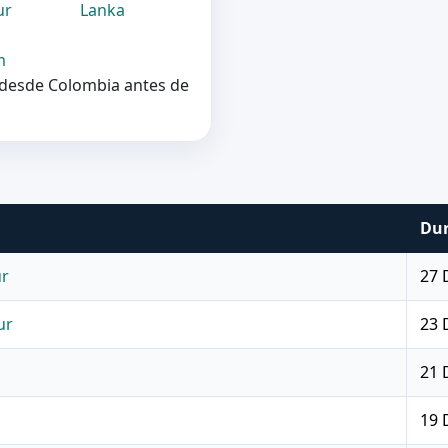
ur
Lanka
m
a desde Colombia antes de
Dur
ur
27 
ur
23 
21 
19 