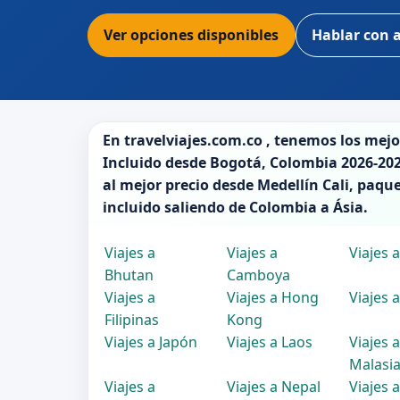
Ver opciones disponibles
Hablar con 
En
travelviajes.com.co
, tenemos los mej
Incluido desde
Bogotá
,
Colombia 2026-20
al mejor precio desde Medellín Cali, paque
incluido saliendo de
Colombia
a
Ásia
.
Viajes a
Viajes a
Viajes 
Bhutan
Camboya
Viajes a
Viajes a Hong
Viajes a
Filipinas
Kong
Viajes a Japón
Viajes a Laos
Viajes a
Malasi
Viajes a
Viajes a Nepal
Viajes a