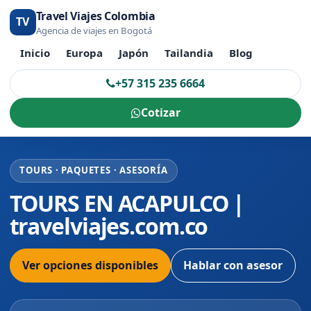
Travel Viajes Colombia
TV
Agencia de viajes en Bogotá
Inicio
Europa
Japón
Tailandia
Blog
+57 315 235 6664
Cotizar
TOURS · PAQUETES · ASESORÍA
TOURS EN ACAPULCO |
travelviajes.com.co
Ver opciones disponibles
Hablar con asesor