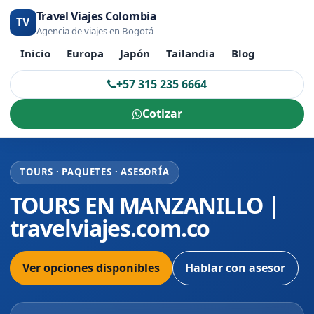
Travel Viajes Colombia
TV
Agencia de viajes en Bogotá
Inicio
Europa
Japón
Tailandia
Blog
+57 315 235 6664
Cotizar
TOURS · PAQUETES · ASESORÍA
TOURS EN MANZANILLO |
travelviajes.com.co
Ver opciones disponibles
Hablar con asesor