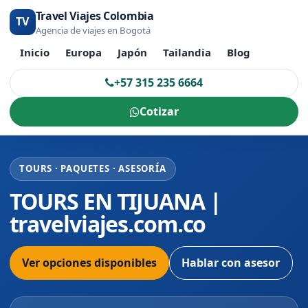
Travel Viajes Colombia
TV
Agencia de viajes en Bogotá
Inicio
Europa
Japón
Tailandia
Blog
+57 315 235 6664
Cotizar
TOURS · PAQUETES · ASESORÍA
TOURS EN TIJUANA |
travelviajes.com.co
Ver opciones disponibles
Hablar con asesor