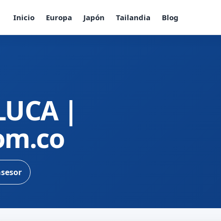
Inicio
Europa
Japón
Tailandia
Blog
LUCA |
com.co
asesor