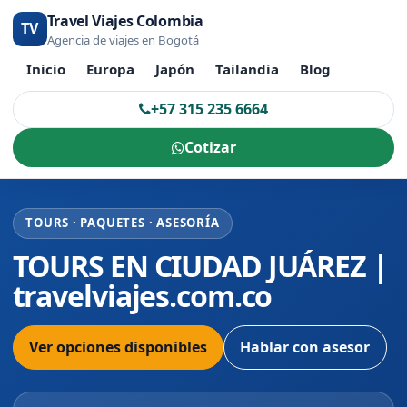
Travel Viajes Colombia
TV
Agencia de viajes en Bogotá
Inicio
Europa
Japón
Tailandia
Blog
+57 315 235 6664
Cotizar
TOURS · PAQUETES · ASESORÍA
TOURS EN CIUDAD JUÁREZ |
travelviajes.com.co
Ver opciones disponibles
Hablar con asesor