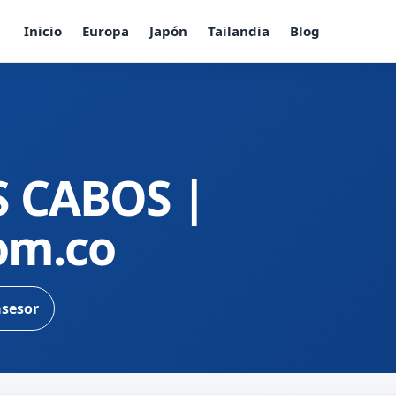
Inicio
Europa
Japón
Tailandia
Blog
S CABOS |
com.co
asesor