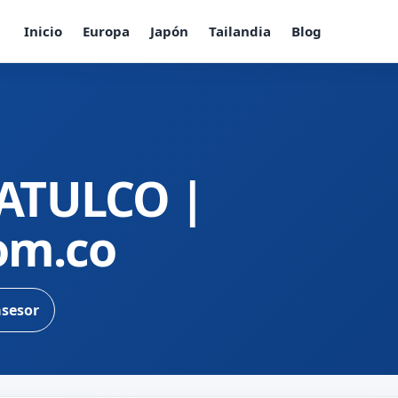
Inicio
Europa
Japón
Tailandia
Blog
ATULCO |
com.co
asesor