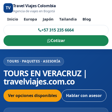
Travel Viajes Colombia
TV
Agencia de viajes en Bogotá
Inicio
Europa
Japón
Tailandia
Blog
+57 315 235 6664
Cotizar
TOURS · PAQUETES · ASESORÍA
TOURS EN VERACRUZ |
travelviajes.com.co
Ver opciones disponibles
Hablar con asesor