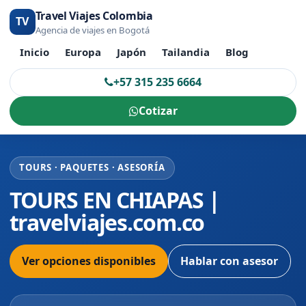
Travel Viajes Colombia
TV
Agencia de viajes en Bogotá
Inicio
Europa
Japón
Tailandia
Blog
+57 315 235 6664
Cotizar
TOURS · PAQUETES · ASESORÍA
TOURS EN CHIAPAS |
travelviajes.com.co
Ver opciones disponibles
Hablar con asesor