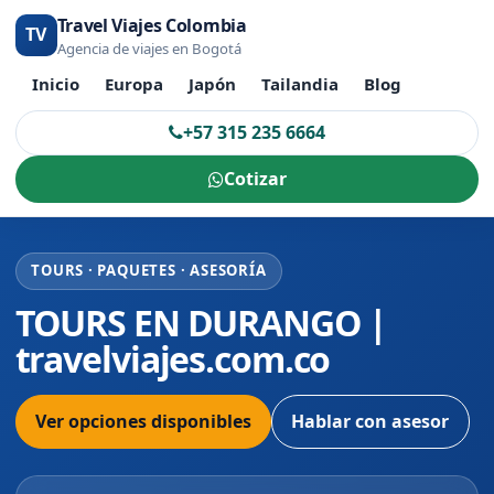
Travel Viajes Colombia
TV
Agencia de viajes en Bogotá
Inicio
Europa
Japón
Tailandia
Blog
+57 315 235 6664
Cotizar
TOURS · PAQUETES · ASESORÍA
TOURS EN DURANGO |
travelviajes.com.co
Ver opciones disponibles
Hablar con asesor