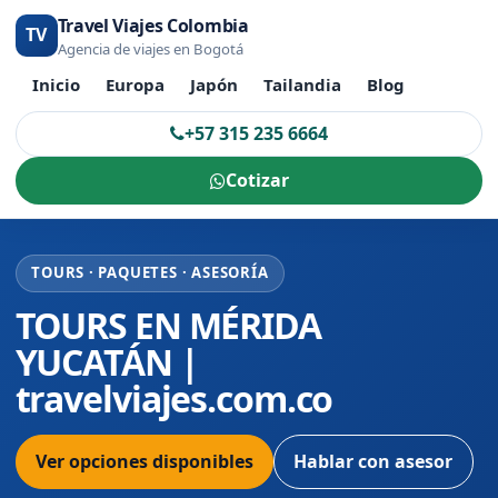
Travel Viajes Colombia
TV
Agencia de viajes en Bogotá
Inicio
Europa
Japón
Tailandia
Blog
+57 315 235 6664
Cotizar
TOURS · PAQUETES · ASESORÍA
TOURS EN MÉRIDA
YUCATÁN |
travelviajes.com.co
Ver opciones disponibles
Hablar con asesor